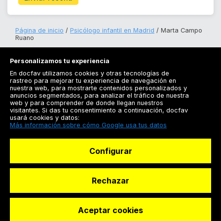
Página de inicio
Psicólogo infantil en Madrid
Marta Campo
Ruano
Personalizamos tu experiencia
En docfav utilizamos cookies y otras tecnologías de
rastreo para mejorar tu experiencia de navegación en
nuestra web, para mostrarte contenidos personalizados y
anuncios segmentados, para analizar el tráfico de nuestra
Registrarse
web y para comprender de donde llegan nuestros
visitantes. Si das tu consentimiento a continuación, docfav
Docfav
usará cookies y datos:
Más información sobre cómo Google usa tus datos
Recursos
Configurar
Para doctores
Especialistas
Rechazar
Aceptar cookies
© Dashboard Technologies S.L