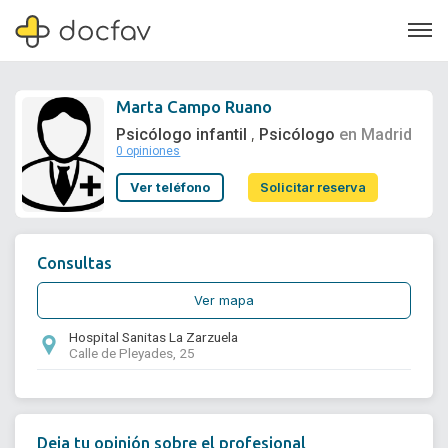
Marta Campo Ruano
Psicólogo infantil
Psicólogo
en Madrid
,
0 opiniones
Soporte
Ver teléfono
Solicitar reserva
Quiénes somos
¿Eres un doctor?
Consultas
Ver mapa
Hospital Sanitas La Zarzuela
Calle de Pleyades, 25
Deja tu opinión sobre el profesional