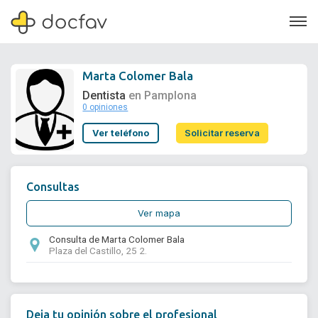
Marta Colomer Bala
Dentista
en Pamplona
0 opiniones
Soporte
Ver teléfono
Solicitar reserva
Quiénes somos
¿Eres un doctor?
Consultas
Ver mapa
Consulta de Marta Colomer Bala
Plaza del Castillo, 25 2.
Deja tu opinión sobre el profesional