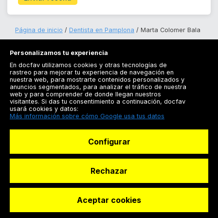
Página de inicio
Dentista en Pamplona
Marta Colomer Bala
Personalizamos tu experiencia
En docfav utilizamos cookies y otras tecnologías de
rastreo para mejorar tu experiencia de navegación en
nuestra web, para mostrarte contenidos personalizados y
anuncios segmentados, para analizar el tráfico de nuestra
Registrarse
web y para comprender de donde llegan nuestros
visitantes. Si das tu consentimiento a continuación, docfav
Docfav
usará cookies y datos:
Más información sobre cómo Google usa tus datos
Recursos
Configurar
Para doctores
Especialistas
Rechazar
Aceptar cookies
© Dashboard Technologies S.L
Solicitar reserva