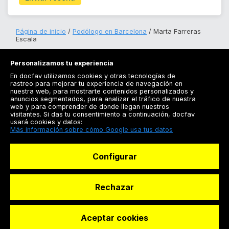
Página de inicio
Podólogo en Barcelona
Marta Farreras
Escala
Personalizamos tu experiencia
En docfav utilizamos cookies y otras tecnologías de
rastreo para mejorar tu experiencia de navegación en
nuestra web, para mostrarte contenidos personalizados y
anuncios segmentados, para analizar el tráfico de nuestra
Registrarse
web y para comprender de donde llegan nuestros
visitantes. Si das tu consentimiento a continuación, docfav
Docfav
usará cookies y datos:
Más información sobre cómo Google usa tus datos
Recursos
Configurar
Para doctores
Especialistas
Rechazar
Aceptar cookies
© Dashboard Technologies S.L