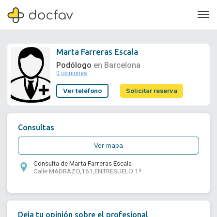
Marta Farreras Escala
Podólogo
en Barcelona
0 opiniones
Soporte
Ver teléfono
Solicitar reserva
Quiénes somos
¿Eres un doctor?
Consultas
Ver mapa
Consulta de Marta Farreras Escala
Calle MADRAZO,161,ENTRESUELO 1ª
Deja tu opinión sobre el profesional