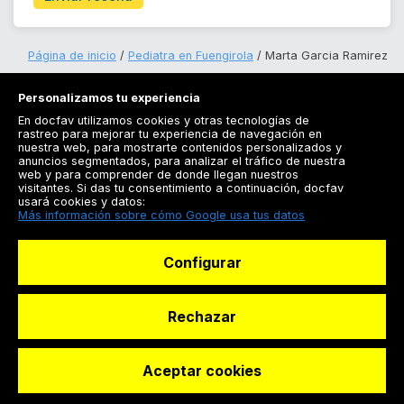
Página de inicio
Pediatra en Fuengirola
Marta Garcia Ramirez
Personalizamos tu experiencia
En docfav utilizamos cookies y otras tecnologías de
rastreo para mejorar tu experiencia de navegación en
nuestra web, para mostrarte contenidos personalizados y
anuncios segmentados, para analizar el tráfico de nuestra
Registrarse
web y para comprender de donde llegan nuestros
visitantes. Si das tu consentimiento a continuación, docfav
Docfav
usará cookies y datos:
Más información sobre cómo Google usa tus datos
Recursos
Configurar
Para doctores
Especialistas
Rechazar
Aceptar cookies
© Dashboard Technologies S.L
Solicitar reserva