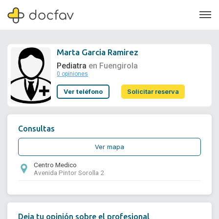
Marta Garcia Ramirez
Pediatra
en Fuengirola
0 opiniones
Soporte
Ver teléfono
Solicitar reserva
Quiénes somos
¿Eres un doctor?
Consultas
Ver mapa
Centro Medico
Avenida Pintor Sorolla 2
Deja tu opinión sobre el profesional