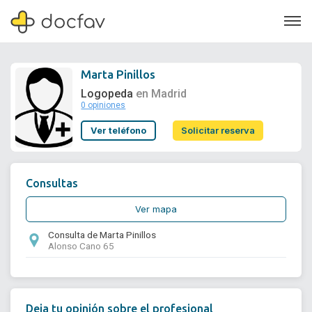
Marta Pinillos
Logopeda
en Madrid
0 opiniones
Soporte
Ver teléfono
Solicitar reserva
Quiénes somos
¿Eres un doctor?
Consultas
Ver mapa
Consulta de Marta Pinillos
Alonso Cano 65
Deja tu opinión sobre el profesional