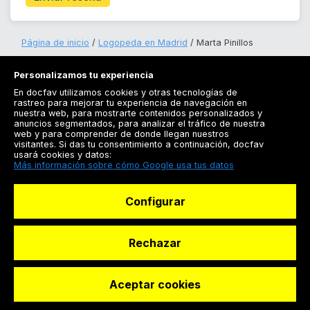
Página de inicio
Logopeda en Madrid
Marta Pinillos
Personalizamos tu experiencia
En docfav utilizamos cookies y otras tecnologías de
rastreo para mejorar tu experiencia de navegación en
nuestra web, para mostrarte contenidos personalizados y
anuncios segmentados, para analizar el tráfico de nuestra
Registrarse
web y para comprender de donde llegan nuestros
visitantes. Si das tu consentimiento a continuación, docfav
Docfav
usará cookies y datos:
Más información sobre cómo Google usa tus datos
Recursos
Configurar
Para doctores
Especialistas
Rechazar
Aceptar cookies
© Dashboard Technologies S.L
Solicitar reserva