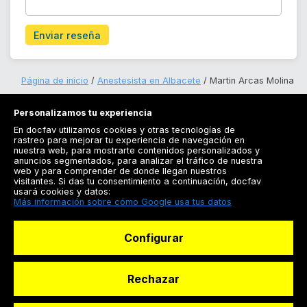
Enviar reseña
Página de inicio
Anestesista en Albacete
Martin Arcas Molina
Personalizamos tu experiencia
En docfav utilizamos cookies y otras tecnologías de
rastreo para mejorar tu experiencia de navegación en
nuestra web, para mostrarte contenidos personalizados y
anuncios segmentados, para analizar el tráfico de nuestra
Registrarse
web y para comprender de donde llegan nuestros
visitantes. Si das tu consentimiento a continuación, docfav
Docfav
usará cookies y datos:
Más información sobre cómo Google usa tus datos
Recursos
Configurar
Para doctores
Especialistas
Rechazar