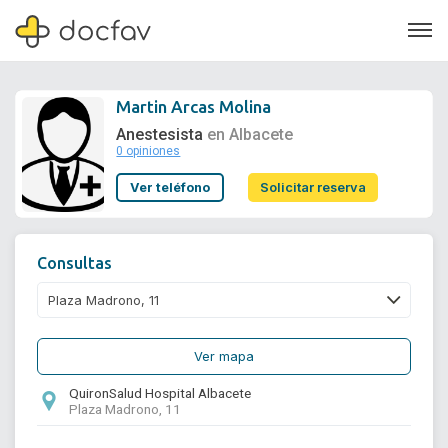
Martin Arcas Molina
Anestesista
en Albacete
0 opiniones
Soporte
Ver teléfono
Solicitar reserva
Quiénes somos
¿Eres un doctor?
Consultas
Ver mapa
QuironSalud Hospital Albacete
Plaza Madrono, 11