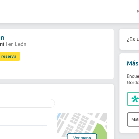
on
¿Es u
ntil
en León
r reserva
Más 
Encue
Gordo
Mat
Ver mapa