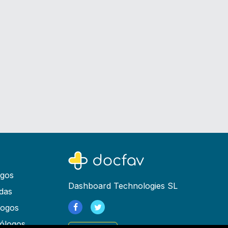
ogos
Dashboard Technologies SL
das
logos
ólogos