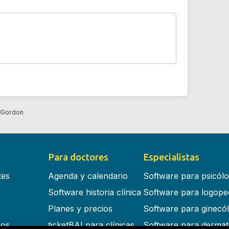
 Gordon
Para doctores
Especialistas
tes
Agenda y calendario
Software para psicól
Software historia clínica
Software para logope
Planes y precios
Software para ginecó
cos
ticketBAI para clínicas
Software para dermat