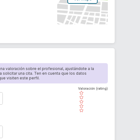
 una valoración sobre el profesional, ajustándote a la
a solicitar una cita. Ten en cuenta que los datos
e visiten este perfil.
Valoración (rating)
( )
( )
( )
( )
( )