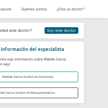
Soporte
Quiénes somos
¿Eres un doctor?
Reservar cita
sted este doctor?
Soy este doctor
información del especialista
ntra más información sobre Matilde Garcia
n aquí:
Matilde Garcia Gordon en
Doctoralia
ilde Garcia Gordon en
Masquemedicos