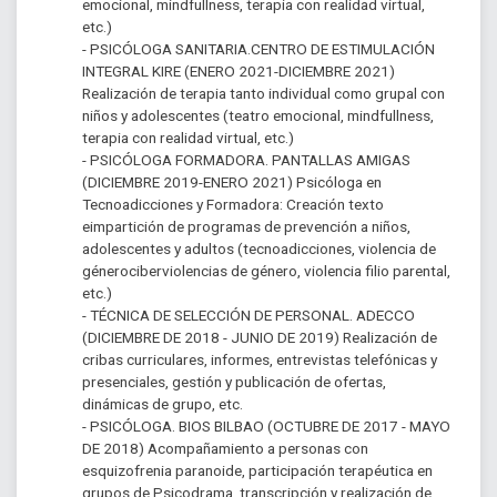
emocional, mindfullness, terapia con realidad virtual, 
etc.)
- PSICÓLOGA SANITARIA.CENTRO DE ESTIMULACIÓN 
INTEGRAL KIRE (ENERO 2021-DICIEMBRE 2021) 
Realización de terapia tanto individual como grupal con 
niños y adolescentes (teatro emocional, mindfullness, 
terapia con realidad virtual, etc.)
- PSICÓLOGA FORMADORA. PANTALLAS AMIGAS 
(DICIEMBRE 2019-ENERO 2021) Psicóloga en 
Tecnoadicciones y Formadora: Creación texto 
eimpartición de programas de prevención a niños, 
adolescentes y adultos (tecnoadicciones, violencia de 
génerociberviolencias de género, violencia filio parental, 
etc.)
- TÉCNICA DE SELECCIÓN DE PERSONAL. ADECCO 
(DICIEMBRE DE 2018 - JUNIO DE 2019) Realización de 
cribas curriculares, informes, entrevistas telefónicas y 
presenciales, gestión y publicación de ofertas, 
dinámicas de grupo, etc.
- PSICÓLOGA. BIOS BILBAO (OCTUBRE DE 2017 - MAYO 
DE 2018) Acompañamiento a personas con 
esquizofrenia paranoide, participación terapéutica en 
grupos de Psicodrama, transcripción y realización de 