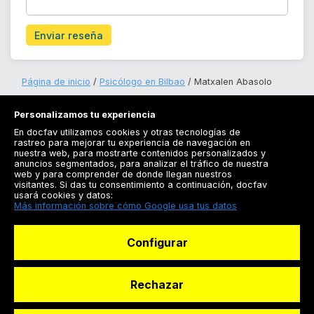
Enviar reseña
Página de inicio
Psicólogo en Bilbao
Matxalen Abasolo
Personalizamos tu experiencia
En docfav utilizamos cookies y otras tecnologías de
rastreo para mejorar tu experiencia de navegación en
nuestra web, para mostrarte contenidos personalizados y
anuncios segmentados, para analizar el tráfico de nuestra
Registrarse
web y para comprender de donde llegan nuestros
visitantes. Si das tu consentimiento a continuación, docfav
Docfav
usará cookies y datos:
Más información sobre cómo Google usa tus datos
Recursos
Configurar
Para doctores
Especialistas
Rechazar