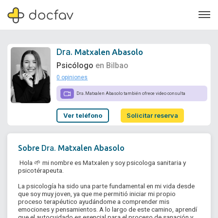
Dra.
Matxalen Abasolo
Psicólogo
en Bilbao
0 opiniones
Soporte
Dra.
Matxalen Abasolo también ofrece video consulta
Quiénes somos
Ver teléfono
Solicitar reserva
¿Eres un doctor?
Dra.
Sobre
Matxalen Abasolo
 Hola 🌱 mi nombre es Matxalen y soy psicologa sanitaria y 
psicotérapeuta.

La psicología ha sido una parte fundamental en mi vida desde 
que soy muy joven, ya que me permitió iniciar mi propio 
proceso terapéutico ayudándome a comprender mis 
emociones y pensamientos. A lo largo de este camino, aprendí 
que el autocuidado es esencial para el proceso de sanación y 