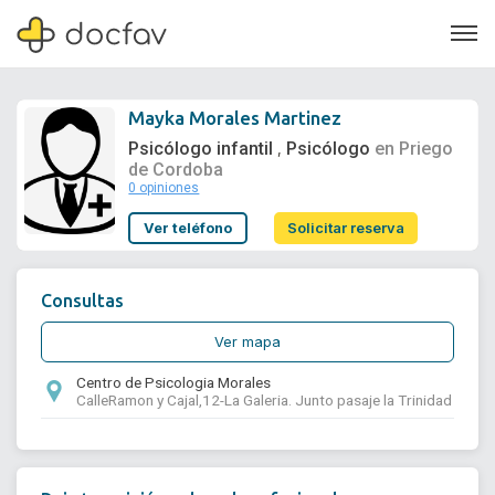
Mayka Morales Martinez
Psicólogo infantil
Psicólogo
en Priego
,
de Cordoba
0 opiniones
Soporte
Ver teléfono
Solicitar reserva
Quiénes somos
¿Eres un doctor?
Consultas
Ver mapa
Centro de Psicologia Morales
CalleRamon y Cajal,12-La Galeria. Junto pasaje la Trinidad