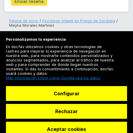
Enviar reseña
Página de inicio
Psicólogo infantil en Priego de Cordoba
Mayka Morales Martinez
Personalizamos tu experiencia
En docfav utilizamos cookies y otras tecnologías de
rastreo para mejorar tu experiencia de navegación en
nuestra web, para mostrarte contenidos personalizados y
anuncios segmentados, para analizar el tráfico de nuestra
Registrarse
web y para comprender de donde llegan nuestros
visitantes. Si das tu consentimiento a continuación, docfav
Docfav
usará cookies y datos:
Más información sobre cómo Google usa tus datos
Recursos
Configurar
Para doctores
Especialistas
Rechazar
Aceptar cookies
© Dashboard Technologies S.L