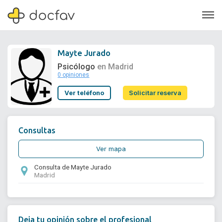
Mayte Jurado
Psicólogo
en Madrid
0 opiniones
Soporte
Ver teléfono
Solicitar reserva
Quiénes somos
¿Eres un doctor?
Consultas
Ver mapa
Consulta de Mayte Jurado
Madrid
Deja tu opinión sobre el profesional