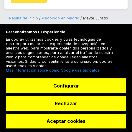
Página de inicio
Psicólogo en Madrid
Mayte Jurado
Personalizamos tu experiencia
En docfav utilizamos cookies y otras tecnologías de
rastreo para mejorar tu experiencia de navegación en
nuestra web, para mostrarte contenidos personalizados y
anuncios segmentados, para analizar el tráfico de nuestra
Registrarse
web y para comprender de donde llegan nuestros
visitantes. Si das tu consentimiento a continuación, docfav
Docfav
usará cookies y datos:
Más información sobre cómo Google usa tus datos
Recursos
Configurar
Para doctores
Especialistas
Rechazar
Aceptar cookies
© Dashboard Technologies S.L
Solicitar reserva