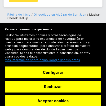
Página de inicio
Ginecólogo en Alcázar de San Juan
Mazhar
Chereki Kallup
Personalizamos tu experiencia
En docfav utilizamos cookies y otras tecnologías de
rastreo para mejorar tu experiencia de navegación en
nuestra web, para mostrarte contenidos personalizados y
anuncios segmentados, para analizar el tráfico de nuestra
Registrarse
web y para comprender de donde llegan nuestros
visitantes. Si das tu consentimiento a continuación, docfav
Docfav
usará cookies y datos:
Más información sobre cómo Google usa tus datos
Recursos
Configurar
Para doctores
Especialistas
Rechazar
Aceptar cookies
© Dashboard Technologies S.L