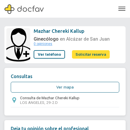
Mazhar Chereki Kallup
Ginecólogo
en Alcázar de San Juan
0 opiniones
Soporte
Ver teléfono
Solicitar reserva
Quiénes somos
¿Eres un doctor?
Consultas
Ver mapa
Consulta de Mazhar Chereki Kallup
LOS ANGELES, 29-2.D
Deja tu opinión sobre el profesional