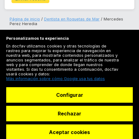
Página de inicio
Dentista en Roquetas de Mar
Mercedes
Perez Heredia
Personalizamos tu experiencia
En docfav utilizamos cookies y otras tecnologías de
rastreo para mejorar tu experiencia de navegación en
nuestra web, para mostrarte contenidos personalizados y
anuncios segmentados, para analizar el tráfico de nuestra
Registrarse
web y para comprender de donde llegan nuestros
visitantes. Si das tu consentimiento a continuación, docfav
Docfav
usará cookies y datos:
Más información sobre cómo Google usa tus datos
Recursos
Configurar
Para doctores
Especialistas
Rechazar
Aceptar cookies
© Dashboard Technologies S.L