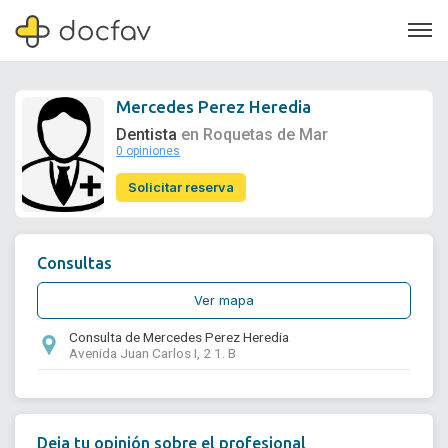
Mercedes Perez Heredia
Dentista
en Roquetas de Mar
0 opiniones
Soporte
Solicitar reserva
Quiénes somos
¿Eres un doctor?
Consultas
Ver mapa
Consulta de Mercedes Perez Heredia
Avenida Juan Carlos I, 2 1. B
Deja tu opinión sobre el profesional