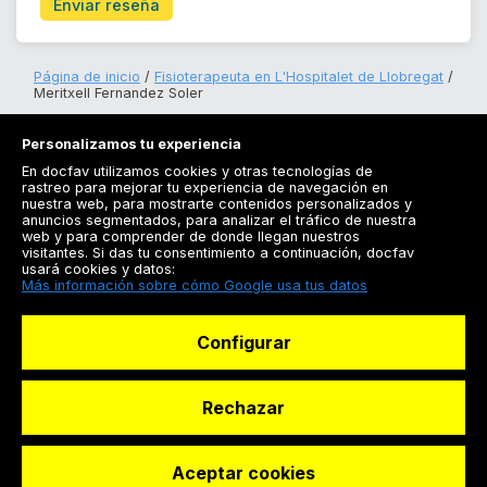
Enviar reseña
Página de inicio
Fisioterapeuta en L'Hospitalet de Llobregat
Meritxell Fernandez Soler
Personalizamos tu experiencia
En docfav utilizamos cookies y otras tecnologías de
rastreo para mejorar tu experiencia de navegación en
nuestra web, para mostrarte contenidos personalizados y
anuncios segmentados, para analizar el tráfico de nuestra
Registrarse
web y para comprender de donde llegan nuestros
visitantes. Si das tu consentimiento a continuación, docfav
Docfav
usará cookies y datos:
Más información sobre cómo Google usa tus datos
Recursos
Configurar
Para doctores
Especialistas
Rechazar
Aceptar cookies
© Dashboard Technologies S.L