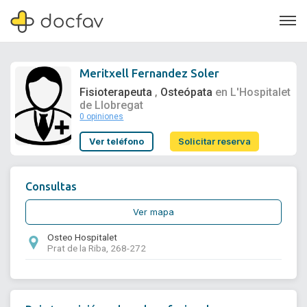
Meritxell Fernandez Soler
Fisioterapeuta
Osteópata
en L'Hospitalet
,
de Llobregat
0 opiniones
Soporte
Ver teléfono
Solicitar reserva
Quiénes somos
¿Eres un doctor?
Consultas
Ver mapa
Osteo Hospitalet
Prat de la Riba, 268-272