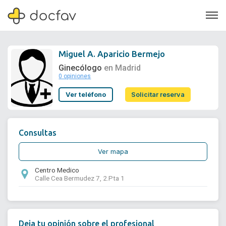
Miguel A. Aparicio Bermejo
Ginecólogo
en Madrid
0 opiniones
Soporte
Ver teléfono
Solicitar reserva
Quiénes somos
¿Eres un doctor?
Consultas
Ver mapa
Centro Medico
Calle Cea Bermudez 7, 2.Pta 1
Deja tu opinión sobre el profesional