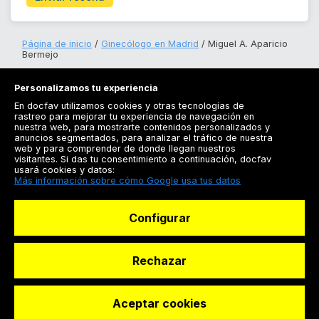
Página de inicio
Ginecólogo en Madrid
Miguel A. Aparicio
Bermejo
Personalizamos tu experiencia
En docfav utilizamos cookies y otras tecnologías de
rastreo para mejorar tu experiencia de navegación en
nuestra web, para mostrarte contenidos personalizados y
anuncios segmentados, para analizar el tráfico de nuestra
Registrarse
web y para comprender de donde llegan nuestros
visitantes. Si das tu consentimiento a continuación, docfav
Docfav
usará cookies y datos:
Más información sobre cómo Google usa tus datos
Recursos
Configurar
Para doctores
Especialistas
Rechazar
Aceptar cookies
© Dashboard Technologies S.L