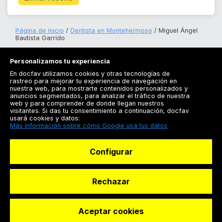
Página de inicio
Dentista en Montehermoso
Miguel Ángel
Bautista Garrido
Personalizamos tu experiencia
En docfav utilizamos cookies y otras tecnologías de
rastreo para mejorar tu experiencia de navegación en
nuestra web, para mostrarte contenidos personalizados y
anuncios segmentados, para analizar el tráfico de nuestra
Registrarse
web y para comprender de donde llegan nuestros
visitantes. Si das tu consentimiento a continuación, docfav
Docfav
usará cookies y datos:
Más información sobre cómo Google usa tus datos
Recursos
Configurar
Para doctores
Especialistas
Rechazar
Aceptar cookies
© Dashboard Technologies S.L