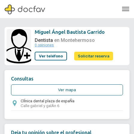
Miguel Ángel Bautista Garrido
Dentista
en Montehermoso
0 opiniones
Soporte
Ver teléfono
Solicitar reserva
Quiénes somos
¿Eres un doctor?
Consultas
Ver mapa
ClÍnica dental plaza de espaÑa
Calle gabriel y galÁn 6
Deja tu opinión sobre el profesional