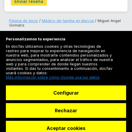
Enviar reseña
Página de inicio
Médico de familia en Murcia
Miguel Angel
Gomariz
Personalizamos tu experiencia
En docfav utilizamos cookies y otras tecnologías de
rastreo para mejorar tu experiencia de navegación en
nuestra web, para mostrarte contenidos personalizados y
anuncios segmentados, para analizar el tráfico de nuestra
Registrarse
web y para comprender de donde llegan nuestros
visitantes. Si das tu consentimiento a continuación, docfav
Docfav
usará cookies y datos:
Más información sobre cómo Google usa tus datos
Recursos
Configurar
Para doctores
Especialistas
Rechazar
Aceptar cookies
© Dashboard Technologies S.L