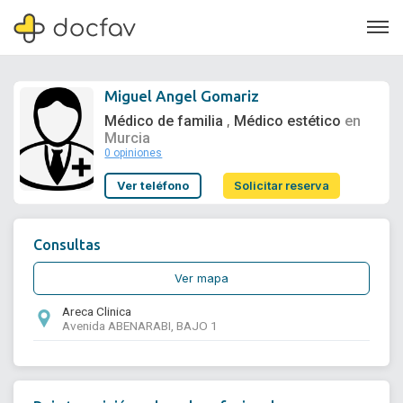
Miguel Angel Gomariz
Médico de familia
Médico estético
en
,
Murcia
0 opiniones
Soporte
Ver teléfono
Solicitar reserva
Quiénes somos
¿Eres un doctor?
Consultas
Ver mapa
Areca Clinica
Avenida ABENARABI, BAJO 1