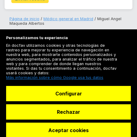
Página de inicio
Médico general en Madrid
Miguel Angel
Maqueda Albertos
Personalizamos tu experiencia
En docfav utilizamos cookies y otras tecnologías de
rastreo para mejorar tu experiencia de navegación en
nuestra web, para mostrarte contenidos personalizados y
anuncios segmentados, para analizar el tráfico de nuestra
Registrarse
web y para comprender de donde llegan nuestros
visitantes. Si das tu consentimiento a continuación, docfav
Docfav
usará cookies y datos:
Más información sobre cómo Google usa tus datos
Recursos
Configurar
Para doctores
Especialistas
Rechazar
Aceptar cookies
© Dashboard Technologies S.L