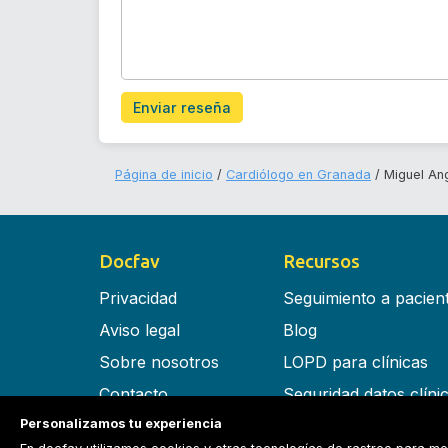
Enviar reseña
Página de inicio
Cardiólogo en Granada
Miguel An
Docfav
Recursos
Privacidad
Seguimiento a pacien
Aviso legal
Blog
Sobre nosotros
LOPD para clínicas
Contacto
Seguridad datos clíni
Personalizamos tu experiencia
Términos y condiciones
Software para clínica