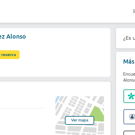
ez Alonso
¿Es u
r reserva
Más 
Encue
Alons
Ver mapa