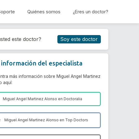
Soporte
Quiénes somos
¿Eres un doctor?
Reservar cita
sted este doctor?
Soy este doctor
información del especialista
ntra más información sobre Miguel Angel Martinez
o aquí:
Miguel Angel Martinez Alonso en
Doctoralia
Miguel Angel Martinez Alonso en
Top Doctors