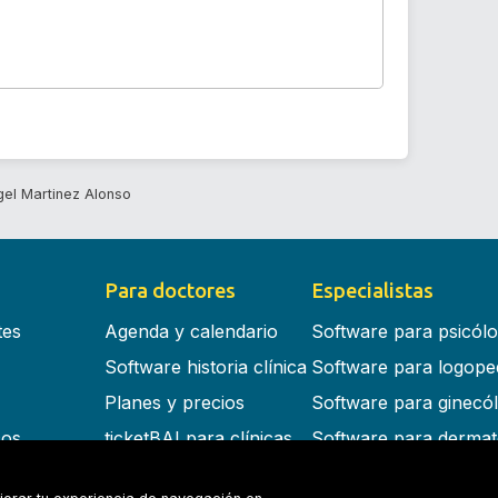
gel Martinez Alonso
Para doctores
Especialistas
tes
Agenda y calendario
Software para psicól
Software historia clínica
Software para logope
Planes y precios
Software para ginecó
cos
ticketBAI para clínicas
Software para dermat
s en la nube
Software para dentist