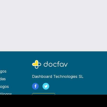
ogos
Dashboard Technologies SL
das
logos
ólogos
Registrarse
as