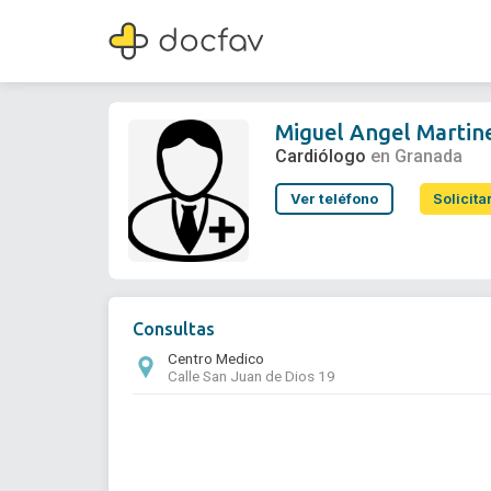
Miguel Angel Martinez Alonso
Cardiólogo
Miguel Angel Martin
Cardiólogo
en Granada
Ver teléfono
Solicita
Consultas
Centro Medico
Calle San Juan de Dios 19