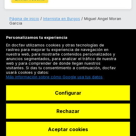
Página de inicio
Internista en Burgos
Miguel Angel Moran
Garcia
Personalizamos tu experiencia
En docfav utilizamos cookies y otras tecnologías de
rastreo para mejorar tu experiencia de navegación en
nuestra web, para mostrarte contenidos personalizados y
anuncios segmentados, para analizar el tráfico de nuestra
Registrarse
web y para comprender de donde llegan nuestros
visitantes. Si das tu consentimiento a continuación, docfav
Docfav
usará cookies y datos:
Más información sobre cómo Google usa tus datos
Recursos
Configurar
Para doctores
Especialistas
Rechazar
Aceptar cookies
© Dashboard Technologies S.L