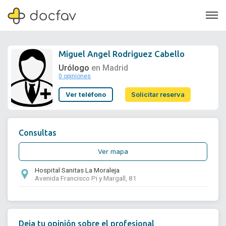
Miguel Angel Rodriguez Cabello
Urólogo
en Madrid
0 opiniones
Soporte
Ver teléfono
Solicitar reserva
Quiénes somos
¿Eres un doctor?
Consultas
Ver mapa
Hospital Sanitas La Moraleja
Avenida Francisco Pi y Margall, 81
Deja tu opinión sobre el profesional