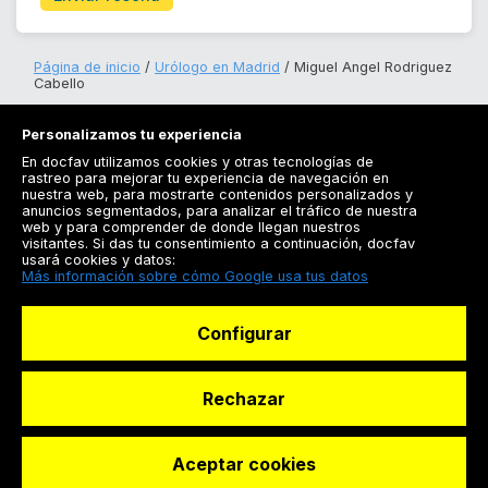
Página de inicio
Urólogo en Madrid
Miguel Angel Rodriguez
Cabello
Personalizamos tu experiencia
En docfav utilizamos cookies y otras tecnologías de
rastreo para mejorar tu experiencia de navegación en
nuestra web, para mostrarte contenidos personalizados y
anuncios segmentados, para analizar el tráfico de nuestra
Registrarse
web y para comprender de donde llegan nuestros
visitantes. Si das tu consentimiento a continuación, docfav
Docfav
usará cookies y datos:
Más información sobre cómo Google usa tus datos
Recursos
Configurar
Para doctores
Especialistas
Rechazar
Aceptar cookies
© Dashboard Technologies S.L