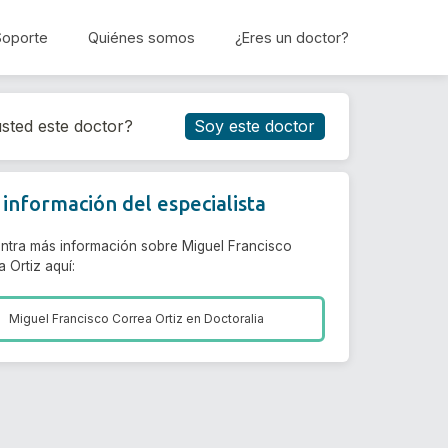
Soporte
Quiénes somos
¿Eres un doctor?
Reservar cita
sted este doctor?
Soy este doctor
información del especialista
ntra más información sobre Miguel Francisco
 Ortiz aquí:
Miguel Francisco Correa Ortiz en
Doctoralia