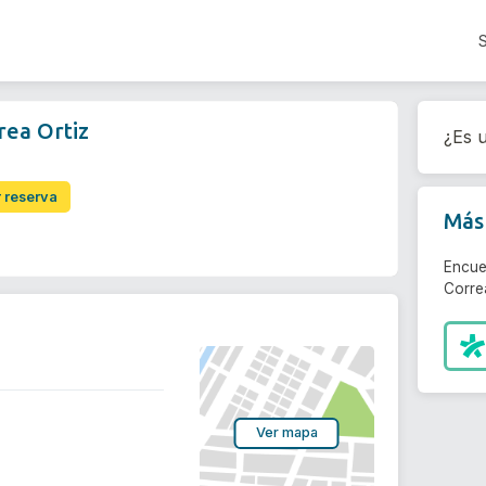
rea Ortiz
¿Es u
r reserva
Más 
Encue
Correa
Ver mapa