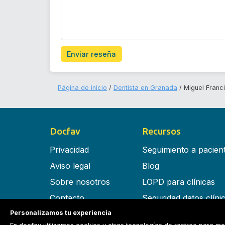
Enviar reseña
Página de inicio
Dentista en Granada
Miguel Franc
Docfav
Recursos
Privacidad
Seguimiento a pacien
Aviso legal
Blog
Sobre nosotros
LOPD para clínicas
Contacto
Seguridad datos clíni
Personalizamos tu experiencia
Términos y condiciones
Software para clínica