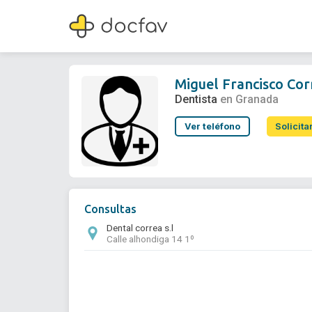
Miguel Francisco Correa Ortiz
Dentista
Miguel Francisco Cor
Dentista
en Granada
Ver teléfono
Solicita
Consultas
Dental correa s.l
Calle alhondiga 14 1º