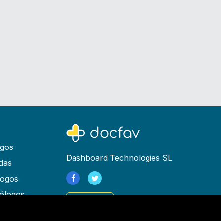
ogos
Dashboard Technologies SL
das
logos
ólogos
Registrarse
as