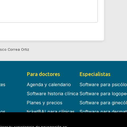
isco Correa Ortiz
Para doctores
Especialistas
tes
Agenda y calendario
Software para psicól
Software historia clínica
Software para logope
Planes y precios
Software para ginecó
cos
ticketBAI para clínicas
Software para dermat
s en la nube
Software para dentist