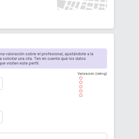
 una valoración sobre el profesional, ajustándote a la
a solicitar una cita. Ten en cuenta que los datos
e visiten este perfil.
Valoración (rating)
( )
( )
( )
( )
( )