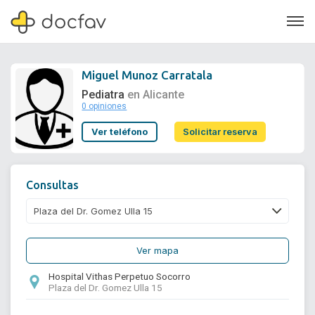
Miguel Munoz Carratala
Pediatra
en Alicante
0 opiniones
Soporte
Ver teléfono
Solicitar reserva
Quiénes somos
¿Eres un doctor?
Consultas
Ver mapa
Hospital Vithas Perpetuo Socorro
Plaza del Dr. Gomez Ulla 15