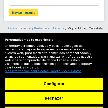
Enviar reseña
Página de inicio
Pediatra en Alicante
Miguel Munoz Carratala
Personalizamos tu experiencia
En docfav utilizamos cookies y otras tecnologías de
rastreo para mejorar tu experiencia de navegación en
nuestra web, para mostrarte contenidos personalizados y
anuncios segmentados, para analizar el tráfico de nuestra
Registrarse
web y para comprender de donde llegan nuestros
visitantes. Si das tu consentimiento a continuación, docfav
Docfav
usará cookies y datos:
Más información sobre cómo Google usa tus datos
Recursos
Configurar
Para doctores
Especialistas
Rechazar