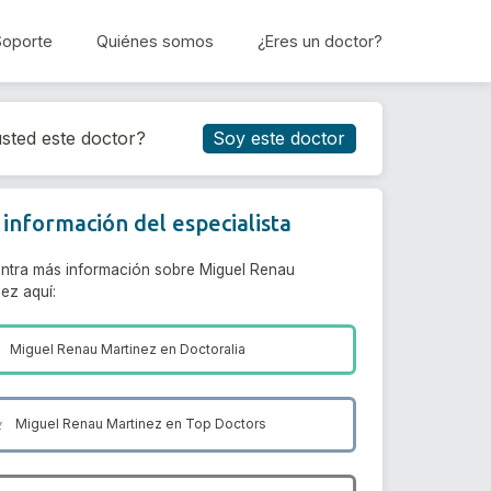
Soporte
Quiénes somos
¿Eres un doctor?
Reservar cita
sted este doctor?
Soy este doctor
información del especialista
ntra más información sobre Miguel Renau
ez aquí:
Miguel Renau Martinez en
Doctoralia
Miguel Renau Martinez en
Top Doctors