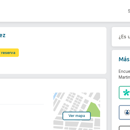
ez
¿Es u
r reserva
Más 
Encue
Martin
Ver mapa