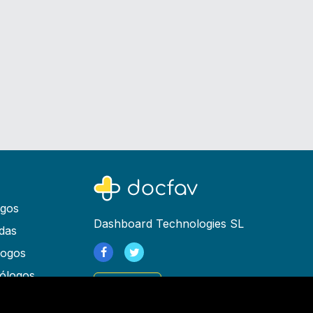
ogos
Dashboard Technologies SL
das
logos
ólogos
Registrarse
as