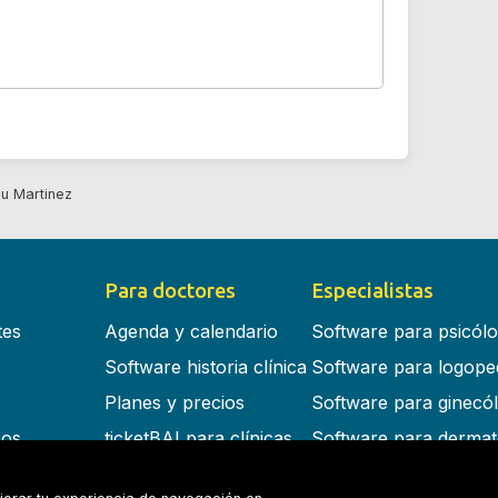
u Martinez
Para doctores
Especialistas
tes
Agenda y calendario
Software para psicól
Software historia clínica
Software para logope
Planes y precios
Software para ginecó
cos
ticketBAI para clínicas
Software para dermat
s en la nube
Software para dentist