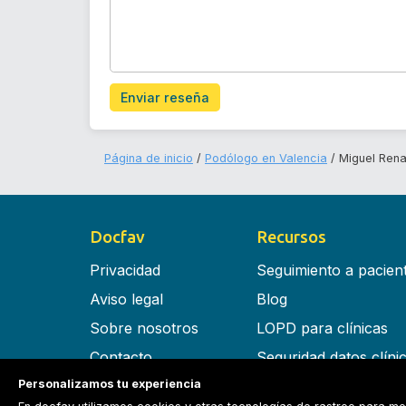
Enviar reseña
Página de inicio
Podólogo en Valencia
Miguel Rena
Docfav
Recursos
Privacidad
Seguimiento a pacien
Aviso legal
Blog
Sobre nosotros
LOPD para clínicas
Contacto
Seguridad datos clíni
Personalizamos tu experiencia
Términos y condiciones
Software para clínica