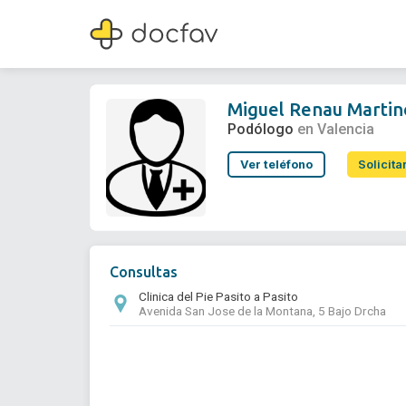
Miguel Renau Martinez
Podólogo
Miguel Renau Martin
Podólogo
en Valencia
Ver teléfono
Solicita
Consultas
Clinica del Pie Pasito a Pasito
Avenida San Jose de la Montana, 5 Bajo Drcha