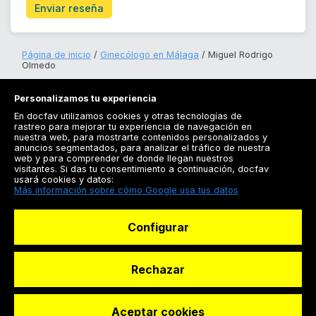
Enviar reseña
Página de inicio
Ginecólogo en Málaga
Miguel Rodrigo
Olmedo
Personalizamos tu experiencia
En docfav utilizamos cookies y otras tecnologías de
rastreo para mejorar tu experiencia de navegación en
nuestra web, para mostrarte contenidos personalizados y
anuncios segmentados, para analizar el tráfico de nuestra
Registrarse
web y para comprender de donde llegan nuestros
visitantes. Si das tu consentimiento a continuación, docfav
Docfav
usará cookies y datos:
Más información sobre cómo Google usa tus datos
Recursos
Configurar
Para doctores
Especialistas
Rechazar
Aceptar cookies