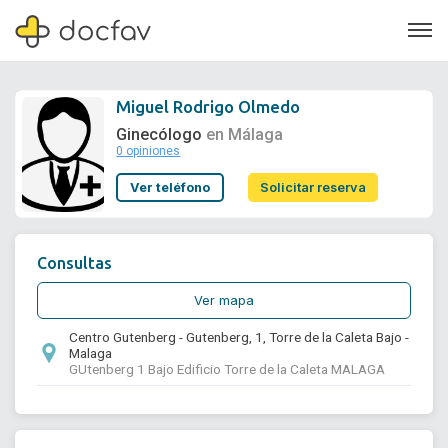
Miguel Rodrigo Olmedo
Ginecólogo
en Málaga
0 opiniones
Soporte
Ver teléfono
Solicitar reserva
Quiénes somos
¿Eres un doctor?
Consultas
Ver mapa
Centro Gutenberg - Gutenberg, 1, Torre de la Caleta Bajo -
Malaga
GUtenberg 1 Bajo Edificio Torre de la Caleta MALAGA