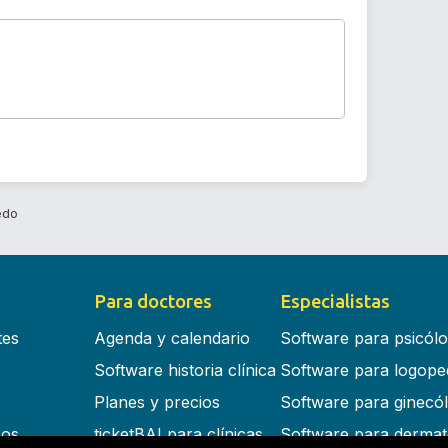
edo
Para doctores
Especialistas
tes
Agenda y calendario
Software para psicól
Software historia clínica
Software para logope
Planes y precios
Software para ginecó
cos
ticketBAI para clínicas
Software para dermat