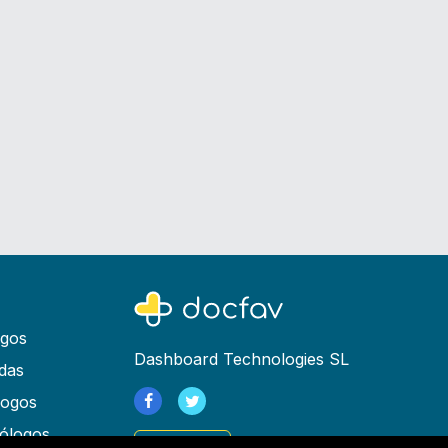
ogos
Dashboard Technologies SL
das
logos
ólogos
Registrarse