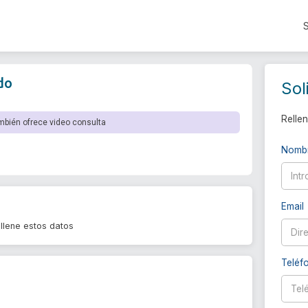
do
Sol
Rellen
mbién ofrece video consulta
Nomb
Email
llene estos datos
Teléf