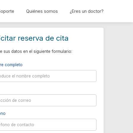
Soporte
Quiénes somos
¿Eres un doctor?
Reservar cita
icitar reserva de cita
e sus datos en el siguiente formulario:
re completo
ono