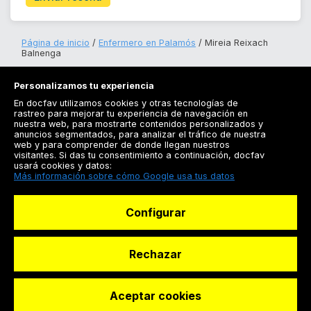
Página de inicio
Enfermero en Palamós
Mireia Reixach
Balnenga
Personalizamos tu experiencia
En docfav utilizamos cookies y otras tecnologías de
rastreo para mejorar tu experiencia de navegación en
nuestra web, para mostrarte contenidos personalizados y
anuncios segmentados, para analizar el tráfico de nuestra
Registrarse
web y para comprender de donde llegan nuestros
visitantes. Si das tu consentimiento a continuación, docfav
Docfav
usará cookies y datos:
Más información sobre cómo Google usa tus datos
Recursos
Configurar
Para doctores
Especialistas
Rechazar
Aceptar cookies
© Dashboard Technologies S.L