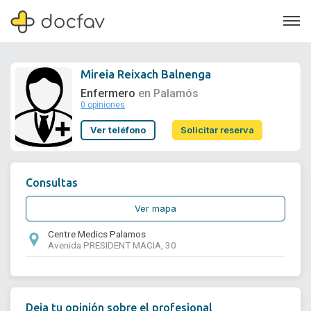
Mireia Reixach Balnenga
Enfermero
en Palamós
0 opiniones
Soporte
Ver teléfono
Solicitar reserva
Quiénes somos
¿Eres un doctor?
Consultas
Ver mapa
Centre Medics Palamos
Avenida PRESIDENT MACIA, 30
Deja tu opinión sobre el profesional