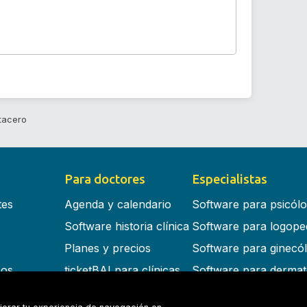
tacero
Para doctores
Especialistas
tes
Agenda y calendario
Software para psicól
Software historia clínica
Software para logope
Planes y precios
Software para ginecó
cos
ticketBAI para clínicas
Software para dermat
s en la nube
Software para dentist