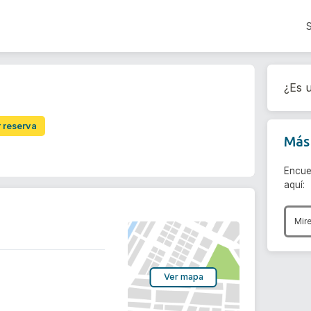
¿Es u
r reserva
Más 
Encue
aquí:
Mir
Ver mapa