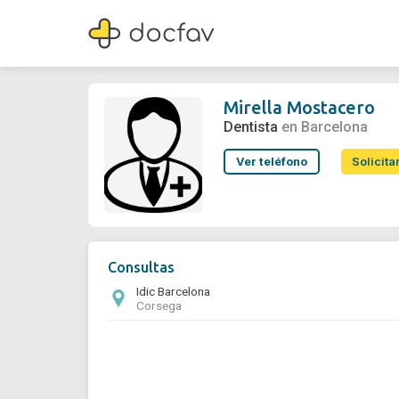
Mirella Mostacero
Dentista
Mirella Mostacero
Dentista
en Barcelona
Ver teléfono
Solicita
Consultas
Idic Barcelona
Corsega