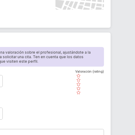
 una valoración sobre el profesional, ajustándote a la
a solicitar una cita. Ten en cuenta que los datos
e visiten este perfil.
Valoración (rating)
( )
( )
( )
( )
( )