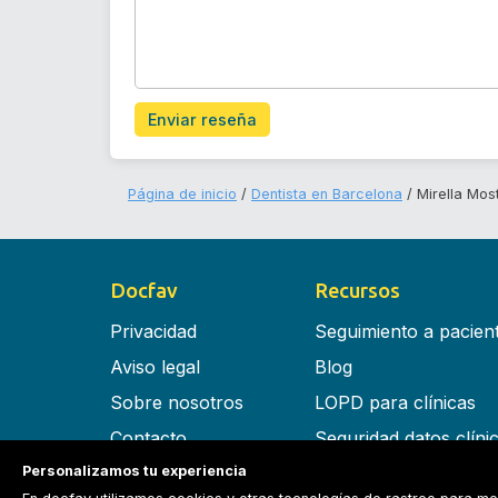
Enviar reseña
Página de inicio
Dentista en Barcelona
Mirella Mos
Docfav
Recursos
Privacidad
Seguimiento a pacien
Aviso legal
Blog
Sobre nosotros
LOPD para clínicas
Contacto
Seguridad datos clíni
Personalizamos tu experiencia
Términos y condiciones
Software para clínica