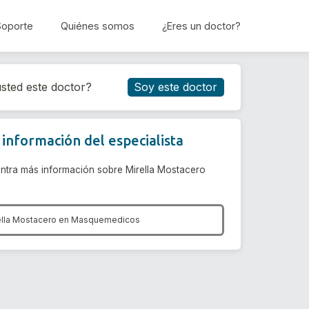
Soporte
Quiénes somos
¿Eres un doctor?
Reservar cita
sted este doctor?
Soy este doctor
información del especialista
ntra más información sobre Mirella Mostacero
ella Mostacero en
Masquemedicos