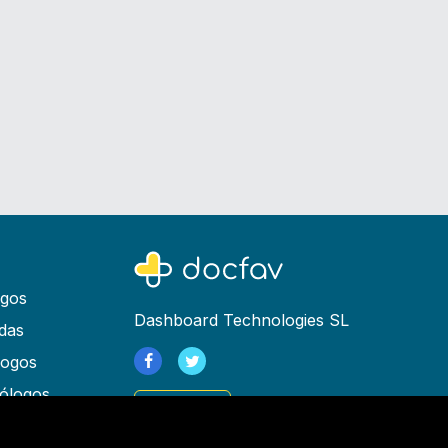
ogos
Dashboard Technologies SL
das
logos
ólogos
Registrarse
as