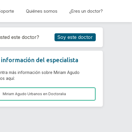
Soporte
Quiénes somos
¿Eres un doctor?
Reservar cita
sted este doctor?
Soy este doctor
información del especialista
ntra más información sobre Miriam Agudo
os aquí:
Miriam Agudo Urbanos en
Doctoralia