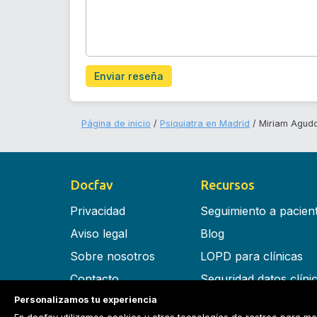
Enviar reseña
Página de inicio
Psiquiatra en Madrid
Miriam Agud
Docfav
Recursos
Privacidad
Seguimiento a pacien
Aviso legal
Blog
Sobre nosotros
LOPD para clínicas
Contacto
Seguridad datos clíni
Personalizamos tu experiencia
Términos y condiciones
Software para clínica