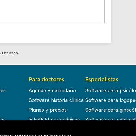
o Urbanos
Para doctores
Especialistas
tes
Agenda y calendario
Software para psicól
Software historia clínica
Software para logope
Planes y precios
Software para ginecó
cos
ticketBAI para clínicas
Software para dermat
s en la nube
Software para dentist