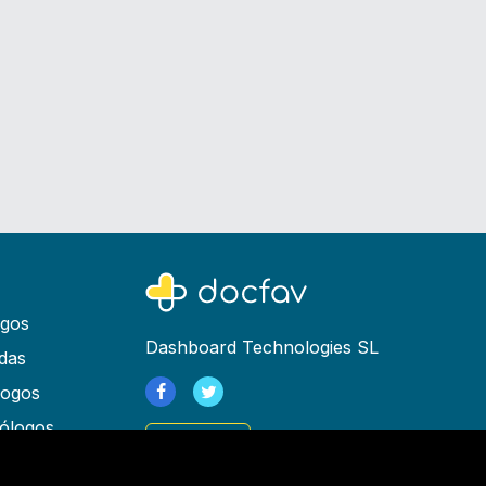
ogos
Dashboard Technologies SL
das
logos
ólogos
Registrarse
as