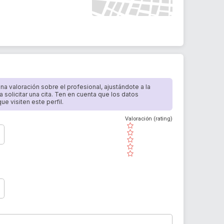
 una valoración sobre el profesional, ajustándote a la
a solicitar una cita. Ten en cuenta que los datos
e visiten este perfil.
Valoración (rating)
( )
( )
( )
( )
( )