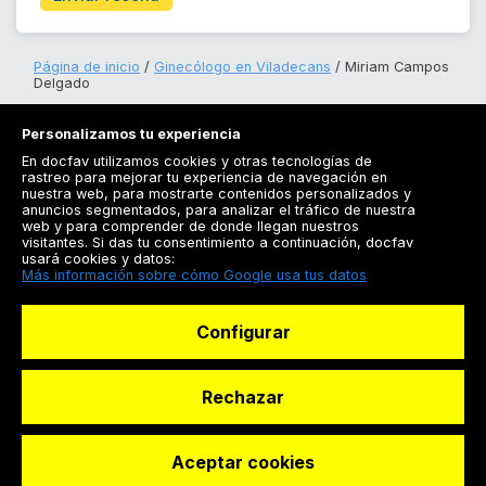
Página de inicio
Ginecólogo en Viladecans
Miriam Campos
Delgado
Personalizamos tu experiencia
En docfav utilizamos cookies y otras tecnologías de
rastreo para mejorar tu experiencia de navegación en
nuestra web, para mostrarte contenidos personalizados y
anuncios segmentados, para analizar el tráfico de nuestra
Registrarse
web y para comprender de donde llegan nuestros
visitantes. Si das tu consentimiento a continuación, docfav
Docfav
usará cookies y datos:
Más información sobre cómo Google usa tus datos
Recursos
Configurar
Para doctores
Especialistas
Rechazar
Aceptar cookies
© Dashboard Technologies S.L