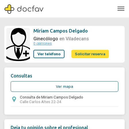
Miriam Campos Delgado
Ginecólogo
en Viladecans
0 opiniones
Soporte
Ver teléfono
Solicitar reserva
Quiénes somos
¿Eres un doctor?
Consultas
Ver mapa
Consulta de Miriam Campos Delgado
Calle Carlos Altes 22-24
Deja tu opinión sobre el profesional