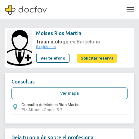
Moises Rios Martin
Traumatólogo
en Barcelona
0 opiniones
Soporte
Ver teléfono
Solicitar reserva
Quiénes somos
¿Eres un doctor?
Consultas
Ver mapa
Consulta de Moises Rios Martin
Plz Alfonso Comin 5-7
Deja tu opinión sobre el profesional