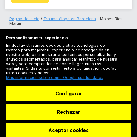
Página de inicio
Traumatólogo en Barcelona
Moises Rios
Martin
Personalizamos tu experiencia
En docfav utilizamos cookies y otras tecnologías de
rastreo para mejorar tu experiencia de navegación en
nuestra web, para mostrarte contenidos personalizados y
anuncios segmentados, para analizar el tráfico de nuestra
Registrarse
web y para comprender de donde llegan nuestros
visitantes. Si das tu consentimiento a continuación, docfav
Docfav
usará cookies y datos:
Más información sobre cómo Google usa tus datos
Recursos
Configurar
Para doctores
Especialistas
Rechazar
Aceptar cookies
© Dashboard Technologies S.L