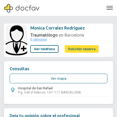
Monica Corrales Rodriguez
Traumatólogo
en Barcelona
0 opiniones
Soporte
Ver teléfono
Solicitar reserva
Quiénes somos
¿Eres un doctor?
Consultas
Ver mapa
Hospital de San Rafael
Pg. Vall d´Hebron, 107-117 BARCELONA
Deja tu opinión sobre el profesional