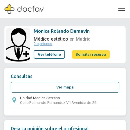
Monica Rolando Damevin
Médico estético
en Madrid
0 opiniones
Soporte
Ver teléfono
Solicitar reserva
Quiénes somos
¿Eres un doctor?
Consultas
Ver mapa
Unidad Medica Serrano
Calle Raimundo Fernandez VillAvenidarde 26
Deja tu opinión sobre el profesional