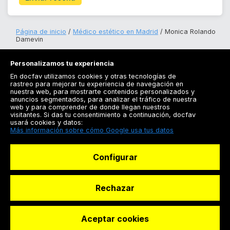
Página de inicio
Médico estético en Madrid
Monica Rolando
Damevin
Personalizamos tu experiencia
En docfav utilizamos cookies y otras tecnologías de
rastreo para mejorar tu experiencia de navegación en
nuestra web, para mostrarte contenidos personalizados y
anuncios segmentados, para analizar el tráfico de nuestra
Registrarse
web y para comprender de donde llegan nuestros
visitantes. Si das tu consentimiento a continuación, docfav
Docfav
usará cookies y datos:
Más información sobre cómo Google usa tus datos
Recursos
Configurar
Para doctores
Especialistas
Rechazar
Aceptar cookies
© Dashboard Technologies S.L