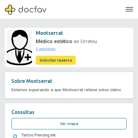
Montserrat
Médico estético
en Urretxu
0 opiniones
Soporte
Solicitar reserva
Quiénes somos
¿Eres un doctor?
Sobre
Montserrat
Estamos esperando a que Montserrat rellene estos datos
Consultas
Ver mapa
Tattoo Piercing Ink