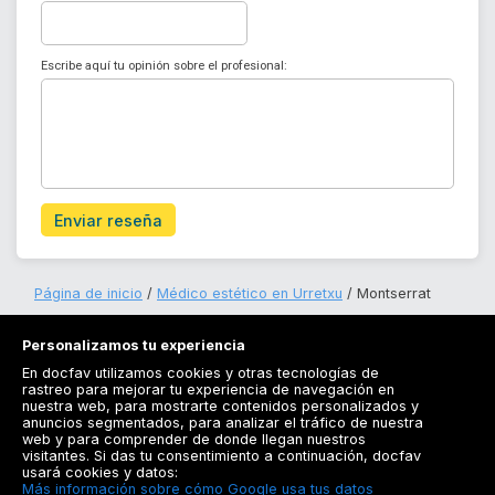
Escribe aquí tu opinión sobre el profesional:
Enviar reseña
Página de inicio
Médico estético en Urretxu
Montserrat
Personalizamos tu experiencia
En docfav utilizamos cookies y otras tecnologías de
rastreo para mejorar tu experiencia de navegación en
nuestra web, para mostrarte contenidos personalizados y
anuncios segmentados, para analizar el tráfico de nuestra
Registrarse
web y para comprender de donde llegan nuestros
visitantes. Si das tu consentimiento a continuación, docfav
Docfav
usará cookies y datos:
Más información sobre cómo Google usa tus datos