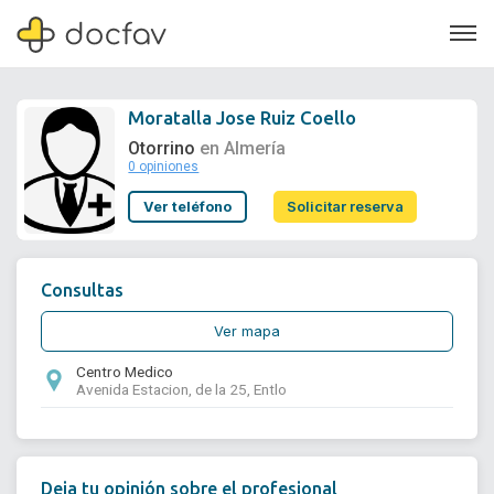
Moratalla Jose Ruiz Coello
Otorrino
en Almería
0 opiniones
Soporte
Ver teléfono
Solicitar reserva
Quiénes somos
¿Eres un doctor?
Consultas
Ver mapa
Centro Medico
Avenida Estacion, de la 25, Entlo
Deja tu opinión sobre el profesional