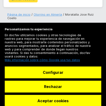
Página de inicio
Otorrino en Almería
Moratalla Jose Ruiz
Coello
Personalizamos tu experiencia
En docfav utilizamos cookies y otras tecnologías de
rastreo para mejorar tu experiencia de navegación en
nuestra web, para mostrarte contenidos personalizados y
anuncios segmentados, para analizar el tráfico de nuestra
Registrarse
web y para comprender de donde llegan nuestros
visitantes. Si das tu consentimiento a continuación, docfav
Docfav
usará cookies y datos:
Más información sobre cómo Google usa tus datos
Recursos
Configurar
Para doctores
Especialistas
Rechazar
Aceptar cookies
© Dashboard Technologies S.L