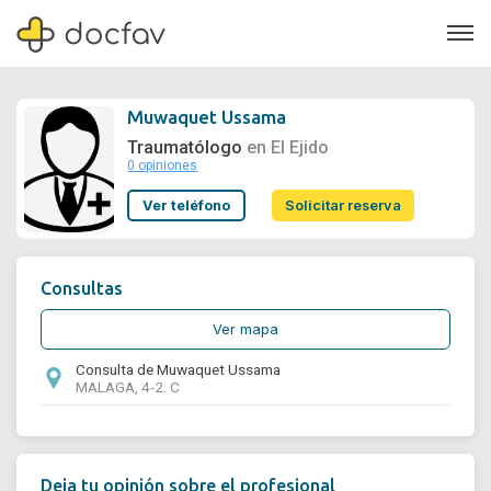
Muwaquet Ussama
Traumatólogo
en El Ejido
0 opiniones
Soporte
Ver teléfono
Solicitar reserva
Quiénes somos
¿Eres un doctor?
Consultas
Ver mapa
Consulta de Muwaquet Ussama
MALAGA, 4-2. C
Deja tu opinión sobre el profesional