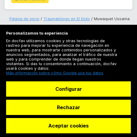
Página de inicio
Traumatólogo en El Ejido
Muwaquet Ussama
Personalizamos tu experiencia
En docfav utilizamos cookies y otras tecnologías de
rastreo para mejorar tu experiencia de navegación en
nuestra web, para mostrarte contenidos personalizados y
anuncios segmentados, para analizar el tráfico de nuestra
Registrarse
web y para comprender de donde llegan nuestros
visitantes. Si das tu consentimiento a continuación, docfav
Docfav
usará cookies y datos:
Más información sobre cómo Google usa tus datos
Recursos
Configurar
Para doctores
Especialistas
Rechazar
Aceptar cookies
© Dashboard Technologies S.L
Solicitar reserva