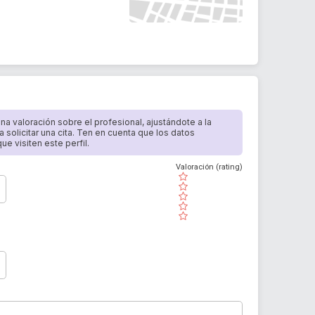
 una valoración sobre el profesional, ajustándote a la
a solicitar una cita. Ten en cuenta que los datos
e visiten este perfil.
Valoración (rating)
( )
( )
( )
( )
( )