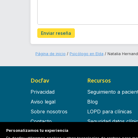
Enviar reseña
Página de inicio
Psicólogo en Elda
Natalia Hernan
Docfav
Recursos
Privacidad
Seguimiento a pacien
Aviso legal
Blog
Sobre nosotros
LOPD para clínicas
Contacto
Seguridad datos clíni
Personalizamos tu experiencia
Términos y condiciones
Software para clínica