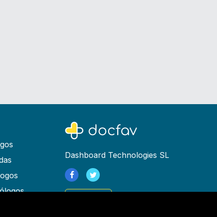
ogos
Dashboard Technologies SL
das
logos
ólogos
Registrarse
as