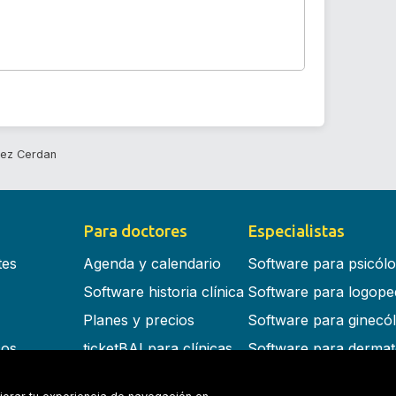
dez Cerdan
Para doctores
Especialistas
tes
Agenda y calendario
Software para psicól
Software historia clínica
Software para logope
Planes y precios
Software para ginecó
cos
ticketBAI para clínicas
Software para dermat
s en la nube
Software para dentist