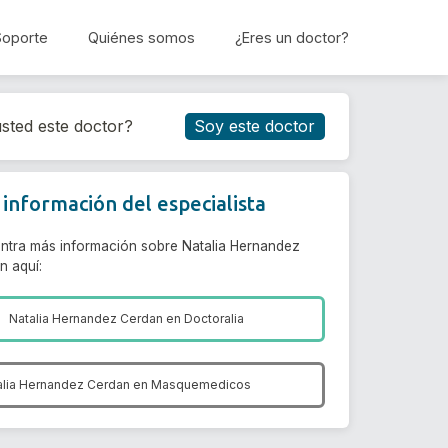
Soporte
Quiénes somos
¿Eres un doctor?
Reservar cita
sted este doctor?
Soy este doctor
información del especialista
ntra más información sobre Natalia Hernandez
n aquí:
Natalia Hernandez Cerdan en
Doctoralia
alia Hernandez Cerdan en
Masquemedicos