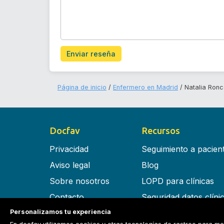
Enviar reseña
Página de inicio
Enfermero en Madrid
Natalia Ron
Docfav
Recursos
Privacidad
Seguimiento a pacien
Aviso legal
Blog
Sobre nosotros
LOPD para clínicas
Contacto
Seguridad datos clíni
Personalizamos tu experiencia
Términos y condiciones
Software para clínica