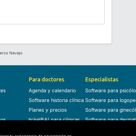
ceros Navajo
Para doctores
Especialistas
tes
Agenda y calendario
Software para psicól
Software historia clínica
Software para logope
Planes y precios
Software para ginecó
cos
ticketBAI para clínicas
Software para dermat
s en la nube
Software para dentist