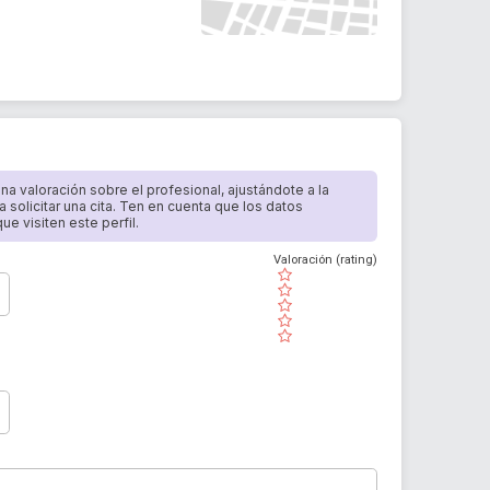
 una valoración sobre el profesional, ajustándote a la
a solicitar una cita. Ten en cuenta que los datos
e visiten este perfil.
Valoración (rating)
( )
( )
( )
( )
( )