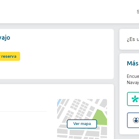
vajo
¿Es u
r reserva
Más 
Encue
Navaj
Ver mapa