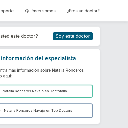
Soporte
Quiénes somos
¿Eres un doctor?
Reservar cita
sted este doctor?
Soy este doctor
información del especialista
ntra más información sobre Natalia Ronceros
o aquí:
Natalia Ronceros Navajo en
Doctoralia
Natalia Ronceros Navajo en
Top Doctors