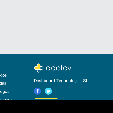
ogos
Dashboard Technologies SL
das
logos
ólogos
Registrarse
as