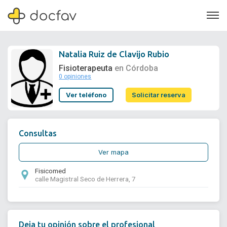
Natalia Ruiz de Clavijo Rubio
Fisioterapeuta
en Córdoba
0 opiniones
Soporte
Ver teléfono
Solicitar reserva
Quiénes somos
¿Eres un doctor?
Consultas
Ver mapa
Fisicomed
calle Magistral Seco de Herrera, 7
Deja tu opinión sobre el profesional