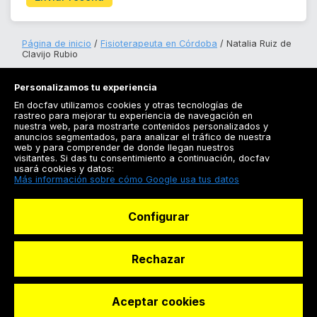
Página de inicio
Fisioterapeuta en Córdoba
Natalia Ruiz de
Clavijo Rubio
Personalizamos tu experiencia
En docfav utilizamos cookies y otras tecnologías de
rastreo para mejorar tu experiencia de navegación en
nuestra web, para mostrarte contenidos personalizados y
anuncios segmentados, para analizar el tráfico de nuestra
Registrarse
web y para comprender de donde llegan nuestros
visitantes. Si das tu consentimiento a continuación, docfav
Docfav
usará cookies y datos:
Más información sobre cómo Google usa tus datos
Recursos
Configurar
Para doctores
Especialistas
Rechazar
Aceptar cookies
© Dashboard Technologies S.L