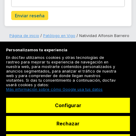
Enviar reseña
Página de inicio
Patólogo en Vigo
Natividad Alfonsin Barreiro
Personalizamos tu experiencia
En docfav utilizamos cookies y otras tecnologías de
rastreo para mejorar tu experiencia de navegación en
nuestra web, para mostrarte contenidos personalizados y
anuncios segmentados, para analizar el tráfico de nuestra
Registrarse
web y para comprender de donde llegan nuestros
visitantes. Si das tu consentimiento a continuación, docfav
Docfav
usará cookies y datos:
Más información sobre cómo Google usa tus datos
Recursos
Configurar
Para doctores
Especialistas
Rechazar