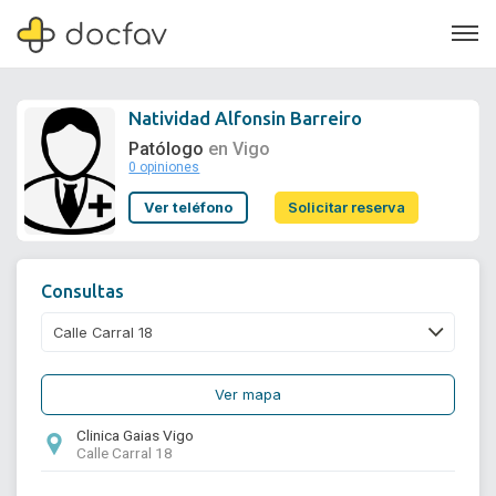
Natividad Alfonsin Barreiro
Patólogo
en Vigo
0 opiniones
Soporte
Ver teléfono
Solicitar reserva
Quiénes somos
¿Eres un doctor?
Consultas
Ver mapa
Clinica Gaias Vigo
Calle Carral 18