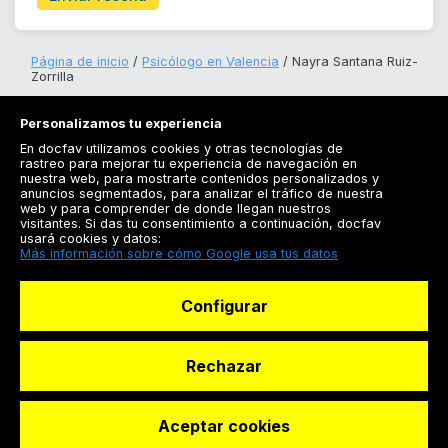
Página de inicio
Psicólogo en Valencia
Nayra Santana Ruiz-
Zorrilla
Personalizamos tu experiencia
En docfav utilizamos cookies y otras tecnologías de
rastreo para mejorar tu experiencia de navegación en
nuestra web, para mostrarte contenidos personalizados y
anuncios segmentados, para analizar el tráfico de nuestra
Registrarse
web y para comprender de donde llegan nuestros
visitantes. Si das tu consentimiento a continuación, docfav
Docfav
usará cookies y datos:
Más información sobre cómo Google usa tus datos
Recursos
Configurar
Para doctores
Especialistas
Rechazar
Aceptar cookies
© Dashboard Technologies S.L