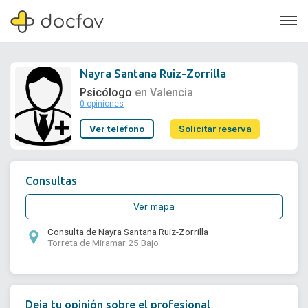
Nayra Santana Ruiz-Zorrilla
Psicólogo
en Valencia
0 opiniones
Soporte
Ver teléfono
Solicitar reserva
Quiénes somos
¿Eres un doctor?
Consultas
Ver mapa
Consulta de Nayra Santana Ruiz-Zorrilla
Torreta de Miramar 25 Bajo
Deja tu opinión sobre el profesional