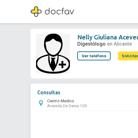
Nelly Giuliana Acevedo Piedra
Digestólogo
Nelly Giuliana Aceve
Digestólogo
en Alicante
Ver teléfono
Solicita
Consultas
Centro Medico
Avenida De Denia 103