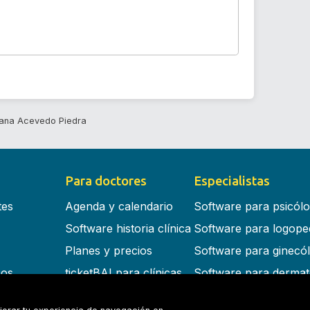
liana Acevedo Piedra
Para doctores
Especialistas
tes
Agenda y calendario
Software para psicól
Software historia clínica
Software para logope
Planes y precios
Software para ginecó
cos
ticketBAI para clínicas
Software para dermat
s en la nube
Software para dentist