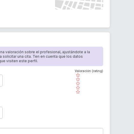
 una valoración sobre el profesional, ajustándote a la
a solicitar una cita. Ten en cuenta que los datos
e visiten este perfil.
Valoración (rating)
( )
( )
( )
( )
( )