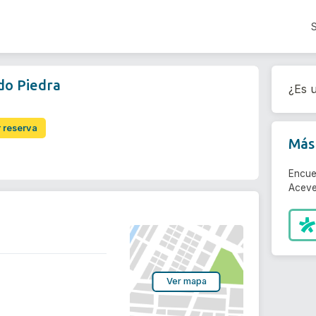
do Piedra
¿Es u
r reserva
Más 
Encue
Aceve
Ver mapa