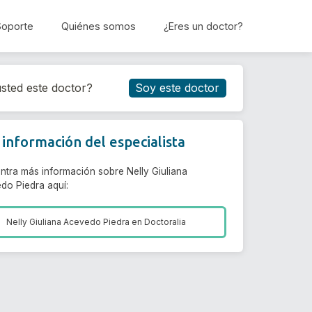
Soporte
Quiénes somos
¿Eres un doctor?
Reservar cita
sted este doctor?
Soy este doctor
información del especialista
ntra más información sobre Nelly Giuliana
do Piedra aquí:
Nelly Giuliana Acevedo Piedra en
Doctoralia