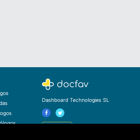
ogos
Dashboard Technologies SL
das
logos
ólogos
Registrarse
as