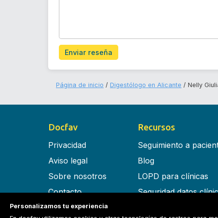
Enviar reseña
Página de inicio
Digestólogo en Alicante
Nelly Giu
Docfav
Recursos
Privacidad
Seguimiento a pacien
Aviso legal
Blog
Sobre nosotros
LOPD para clínicas
Contacto
Seguridad datos clíni
Personalizamos tu experiencia
Términos y condiciones
Software para clínica