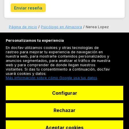
Enviar reseña
Página de inicio
Psicólogo en Almazora
Nerea Lopez
Personalizamos tu experiencia
En docfav utilizamos cookies y otras tecnologías de
rastreo para mejorar tu experiencia de navegación en
nuestra web, para mostrarte contenidos personalizados y
anuncios segmentados, para analizar el tráfico de nuestra
Registrarse
web y para comprender de donde llegan nuestros
visitantes. Si das tu consentimiento a continuación, docfav
Docfav
usará cookies y datos:
Más información sobre cómo Google usa tus datos
Recursos
Configurar
Para doctores
Especialistas
Rechazar
Aceptar cookies