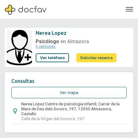
Nerea Lopez
Psicólogo
en Almazora
0 opiniones
Soporte
Ver teléfono
Solicitar reserva
Quiénes somos
¿Eres un doctor?
Consultas
Ver mapa
Nerea Lopez Centre de psicologia infantil, Carrer de la
Mare de Deu dels Socors, 197, 12550 Almassora,
Castello
Calle de la Virgen del Socorro, 197