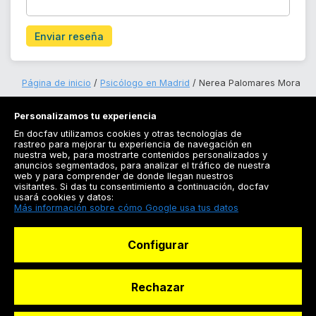
Enviar reseña
Página de inicio
Psicólogo en Madrid
Nerea Palomares Mora
Personalizamos tu experiencia
En docfav utilizamos cookies y otras tecnologías de
rastreo para mejorar tu experiencia de navegación en
nuestra web, para mostrarte contenidos personalizados y
anuncios segmentados, para analizar el tráfico de nuestra
Registrarse
web y para comprender de donde llegan nuestros
visitantes. Si das tu consentimiento a continuación, docfav
Docfav
usará cookies y datos:
Más información sobre cómo Google usa tus datos
Recursos
Configurar
Para doctores
Especialistas
Rechazar