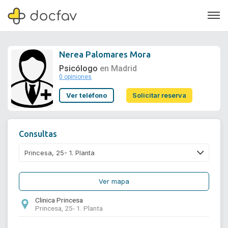
Nerea Palomares Mora
Psicólogo
en Madrid
0 opiniones
Soporte
Ver teléfono
Solicitar reserva
Quiénes somos
¿Eres un doctor?
Consultas
Ver mapa
Clinica Princesa
Princesa, 25- 1. Planta