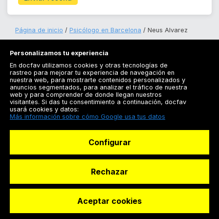
Página de inicio
Psicólogo en Barcelona
Neus Alvarez
Personalizamos tu experiencia
En docfav utilizamos cookies y otras tecnologías de
rastreo para mejorar tu experiencia de navegación en
nuestra web, para mostrarte contenidos personalizados y
anuncios segmentados, para analizar el tráfico de nuestra
Registrarse
web y para comprender de donde llegan nuestros
visitantes. Si das tu consentimiento a continuación, docfav
Docfav
usará cookies y datos:
Más información sobre cómo Google usa tus datos
Recursos
Configurar
Para doctores
Especialistas
Rechazar
Aceptar cookies
© Dashboard Technologies S.L
Solicitar reserva