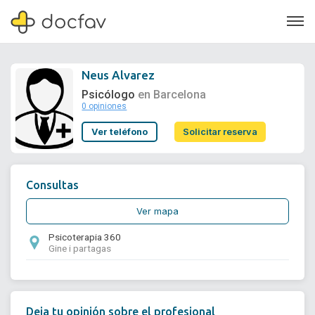
Neus Alvarez
Psicólogo
en Barcelona
0 opiniones
Soporte
Ver teléfono
Solicitar reserva
Quiénes somos
¿Eres un doctor?
Consultas
Ver mapa
Psicoterapia 360
Gine i partagas
Deja tu opinión sobre el profesional