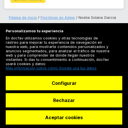
Página de inicio
Psicólogo en Adeje
Noelia Solana Garcia
Personalizamos tu experiencia
En docfav utilizamos cookies y otras tecnologías de
rastreo para mejorar tu experiencia de navegación en
nuestra web, para mostrarte contenidos personalizados y
anuncios segmentados, para analizar el tráfico de nuestra
Registrarse
web y para comprender de donde llegan nuestros
visitantes. Si das tu consentimiento a continuación, docfav
Docfav
usará cookies y datos:
Más información sobre cómo Google usa tus datos
Recursos
Configurar
Para doctores
Especialistas
Rechazar
Aceptar cookies
© Dashboard Technologies S.L
Solicitar reserva