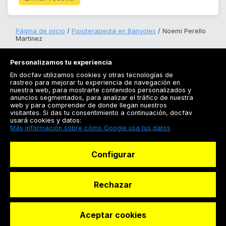
Página de inicio
Fisioterapeuta en Banyoles
Noemi Perello
Martinez
Personalizamos tu experiencia
En docfav utilizamos cookies y otras tecnologías de
rastreo para mejorar tu experiencia de navegación en
nuestra web, para mostrarte contenidos personalizados y
anuncios segmentados, para analizar el tráfico de nuestra
Registrarse
web y para comprender de donde llegan nuestros
visitantes. Si das tu consentimiento a continuación, docfav
Docfav
usará cookies y datos:
Más información sobre cómo Google usa tus datos
Recursos
Configurar
Para doctores
Especialistas
Rechazar
Aceptar cookies
© Dashboard Technologies S.L