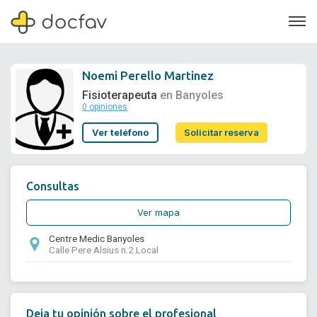
Noemi Perello Martinez
Fisioterapeuta
en Banyoles
0 opiniones
Soporte
Ver teléfono
Solicitar reserva
Quiénes somos
¿Eres un doctor?
Consultas
Ver mapa
Centre Medic Banyoles
Calle Pere Alsius n.2 Local
Deja tu opinión sobre el profesional