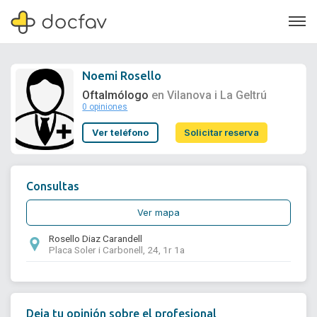
Noemi Rosello
Oftalmólogo
en Vilanova i La Geltrú
0 opiniones
Soporte
Ver teléfono
Solicitar reserva
Quiénes somos
¿Eres un doctor?
Consultas
Ver mapa
Rosello Diaz Carandell
Placa Soler i Carbonell, 24, 1r 1a
Deja tu opinión sobre el profesional