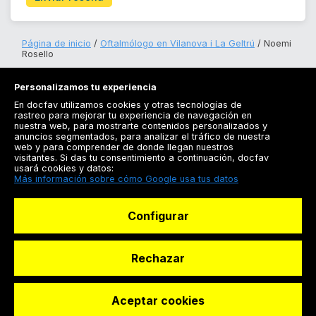
Página de inicio
Oftalmólogo en Vilanova i La Geltrú
Noemi
Rosello
Personalizamos tu experiencia
En docfav utilizamos cookies y otras tecnologías de
rastreo para mejorar tu experiencia de navegación en
nuestra web, para mostrarte contenidos personalizados y
anuncios segmentados, para analizar el tráfico de nuestra
Registrarse
web y para comprender de donde llegan nuestros
visitantes. Si das tu consentimiento a continuación, docfav
Docfav
usará cookies y datos:
Más información sobre cómo Google usa tus datos
Recursos
Configurar
Para doctores
Especialistas
Rechazar
Aceptar cookies
© Dashboard Technologies S.L