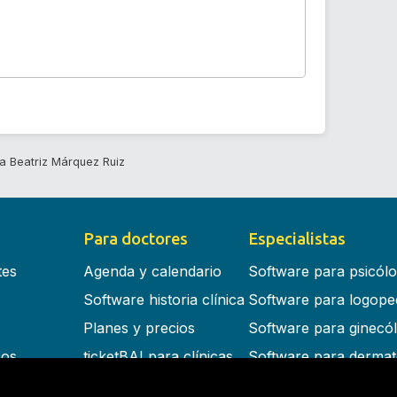
 Beatriz Márquez Ruiz
Para doctores
Especialistas
tes
Agenda y calendario
Software para psicól
Software historia clínica
Software para logope
Planes y precios
Software para ginecó
cos
ticketBAI para clínicas
Software para dermat
s en la nube
Software para dentist