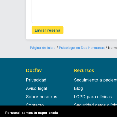
Enviar reseña
Página de inicio
Psicólogo en Dos Hermanas
Norma
Docfav
Recursos
Privacidad
Seguimiento a pacien
Aviso legal
Blog
Sobre nosotros
LOPD para clínicas
Contacto
Seguridad datos clíni
Personalizamos tu experiencia
Términos y condiciones
Software para clínica