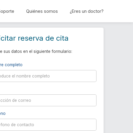
Soporte
Quiénes somos
¿Eres un doctor?
Reservar cita
icitar reserva de cita
e sus datos en el siguiente formulario:
re completo
ono