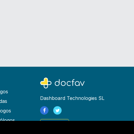
ogos
Dashboard Technologies SL
das
logos
ólogos
Registrarse
as