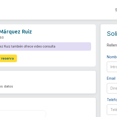
Márquez Ruiz
Sol
as
Rellen
z Ruiz también ofrece video consulta
Nomb
r reserva
Email
os datos
Teléf