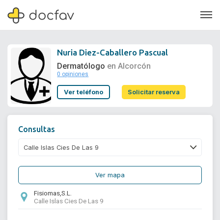
Nuria Diez-Caballero Pascual
Dermatólogo
en Alcorcón
0 opiniones
Soporte
Ver teléfono
Solicitar reserva
Quiénes somos
¿Eres un doctor?
Consultas
Ver mapa
Fisiomas,S.L.
Calle Islas Cies De Las 9