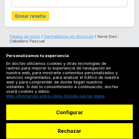
Enviar reseña
Página de inicio
Dermatólogo en Alcorcón
Nuria Diez-
Caballero Pascual
Personalizamos tu experiencia
En docfav utilizamos cookies y otras tecnologías de
rastreo para mejorar tu experiencia de navegación en
nuestra web, para mostrarte contenidos personalizados y
anuncios segmentados, para analizar el tráfico de nuestra
Registrarse
web y para comprender de donde llegan nuestros
visitantes. Si das tu consentimiento a continuación, docfav
Docfav
usará cookies y datos:
Más información sobre cómo Google usa tus datos
Recursos
Configurar
Para doctores
Especialistas
Rechazar