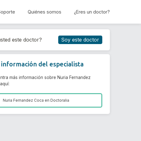
Soporte
Quiénes somos
¿Eres un doctor?
Reservar cita
sted este doctor?
Soy este doctor
información del especialista
ntra más información sobre Nuria Fernandez
aquí:
Nuria Fernandez Coca en
Doctoralia