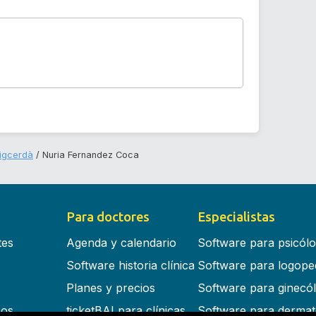
uigcerdà
Nuria Fernandez Coca
Para doctores
Especialistas
tes
Agenda y calendario
Software para psicól
Software historia clínica
Software para logope
Planes y precios
Software para ginecó
cos
ticketBAI para clínicas
Software para dermat