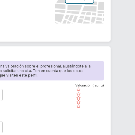
 una valoración sobre el profesional, ajustándote a la
a solicitar una cita. Ten en cuenta que los datos
e visiten este perfil.
Valoración (rating)
( )
( )
( )
( )
( )