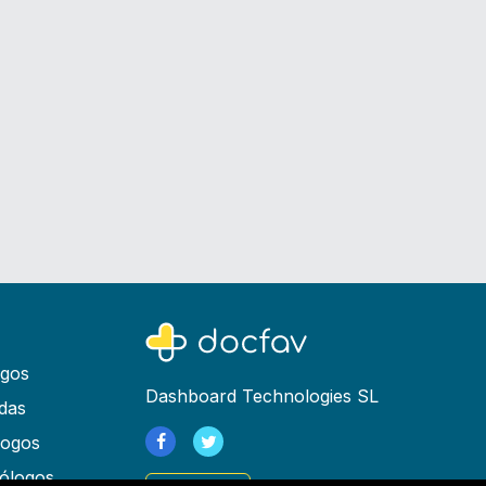
ogos
Dashboard Technologies SL
das
logos
ólogos