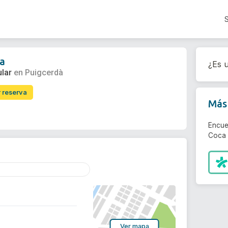
ca
¿Es u
ular
en Puigcerdà
r reserva
Más 
Encue
Coca 
Ver mapa